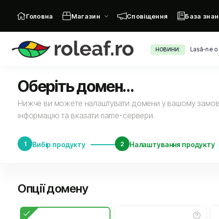
Головна
Магазин
Сповіщення
База знан
Lasă-ne o
НОВИНИ:
Оберіть домен...
Нижче ви можете налаштувати домени у вашому замовл
інформацію та вказати name-сервери.
1
Вибір продукту
2
Налаштування продукту
Опції домену