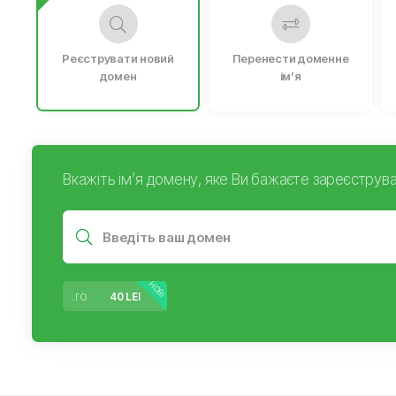
Реєструвати новий
Перенести доменне
домен
ім’я
Вкажіть ім’я домену, яке Ви бажаєте зареєструва
НОВІ
.ro
40 LEI