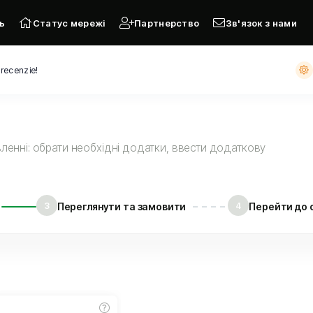
ь
Статус мережі
Партнерство
Зв'язок з нами
 recenzie!
енні: обрати необхідні додатки, ввести додаткову
3
Переглянути та замовити
4
Перейти до 