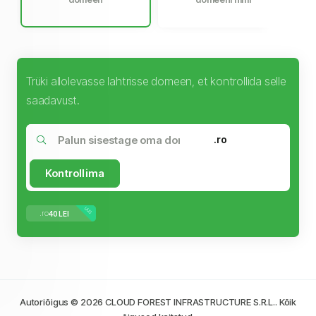
Trüki allolevasse lahtrisse domeen, et kontrollida selle
saadavust.
.ro
Kontrollima
UUS
.ro
40 LEI
Autoriõigus © 2026 CLOUD FOREST INFRASTRUCTURE S.R.L.. Kõik