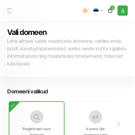
0
Vali domeen
Lehe allosas saate seadistada domeene, valides enda
poolt soovitud lisateenused, andes nende kohta vajalikku
informatsiooni ning määratledes nimeserverid, mida nad
kasutavad.
Domeeni valikud
Registreeri uus
Kanna üle
domeen
domeeni nimi