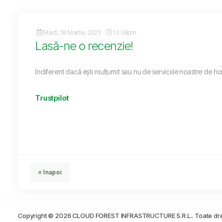
Marți, 18 Martie, 2025
13:06pm
Lasă-ne o recenzie!
Indiferent dacă ești mulțumit sau nu de serviciile noastre de ho
Trustpilot
« înapoi
Copyright © 2026 CLOUD FOREST INFRASTRUCTURE S.R.L.. Toate drep