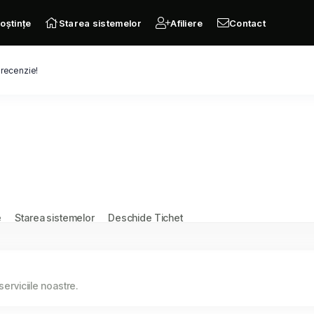
oștințe
Starea sistemelor
Afiliere
Contact
 recenzie!
e
Starea sistemelor
Deschide Tichet
serviciile noastre.