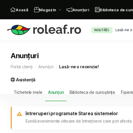
Acasă
Magazin
Anunțuri
Biblioteca de cun
Lasă-ne o
NOUTĂȚI:
Anunțuri
Portal clienți
Anunțuri
Lasă-ne o recenzie!
Asistență
Tichetele mele
Anunțuri
Biblioteca de cunoștințe
Fișier
întreruperi programate Starea sistemelor
Există evenimente viitoare de întreținere care pot afecta 