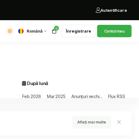
Autentificare
0
Română
Înregistrare
Contul meu
După lună
Feb 2026
Mar 2025
Anunțuri vechi...
Flux RSS
Aflați mai multe