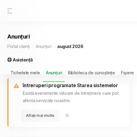
Anunțuri
Portal clienți
Anunțuri
august 2026
Asistență
Tichetele mele
Anunțuri
Biblioteca de cunoștințe
Fișiere
întreruperi programate Starea sistemelor
Există evenimente viitoare de întreținere care pot
afecta serviciile noastre.
Aflați mai multe