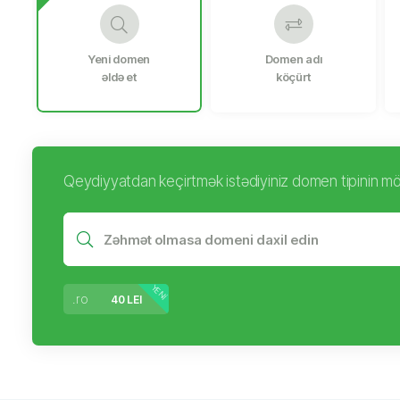
Yeni domen
Domen adı
əldə et
köçürt
Qeydiyyatdan keçirtmək istədiyiniz domen tipinin m
YENI
.ro
40 LEI