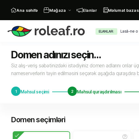
Ana səhifə
Mağaza
Elanlar
Məlumat bazas
Lasă-ne o 
ELANLAR:
Domen adınızı seçin...
Siz alış-veriş səbətinizdəki istədiyiniz domen adlarını onlar 
nameserverlərin təyin edilməsini seçərək aşağıda quraşdıra bi
1
Məhsul seçimi
2
Məhsul quraşdırılması
Domen seçimləri