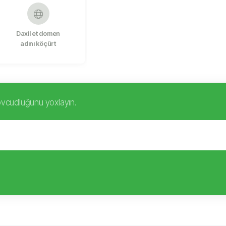
Daxil et domen
adını köçürt
övcudluğunu yoxlayın.