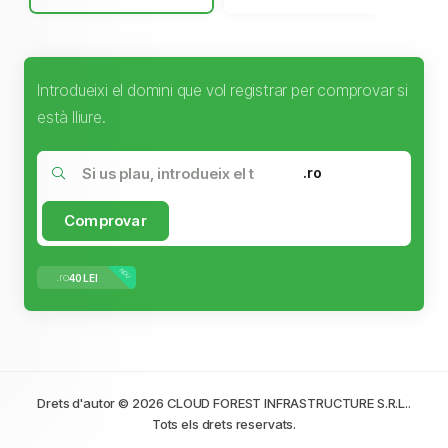
Introdueixi el domini que vol registrar per comprovar si
està lliure.
.ro
Comprovar
NOU
.ro
40 LEI
Drets d'autor © 2026 CLOUD FOREST INFRASTRUCTURE S.R.L..
Tots els drets reservats.