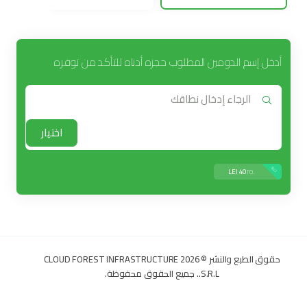
أدخل إسم الدومين المطلوب حجزه أدناه للتأكد من توفره
اختيار
جديد
.ro
40 LEI
حقوق الطبع والنشر © 2026 CLOUD FOREST INFRASTRUCTURE
S.R.L.. جميع الحقوق محفوظة.