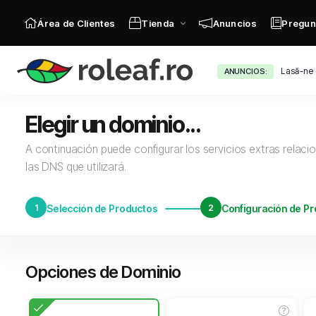
Área de Clientes
Tienda
Anuncios
Pregun
Lasă-ne 
ANUNCIOS:
Elegir un dominio...
A continuación puede configurar los servicios extras relacio
las DNS que utilizará.
1
Selección de Productos
2
Configuración de P
Opciones de Dominio