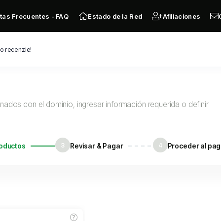
tas Frecuentes - FAQ
Estado de la Red
Afiliaciones
o recenzie!
nados con el dominio, ingresar información requerida o definir
roductos
3
Revisar & Pagar
4
Proceder al pa