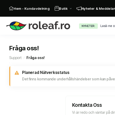
Hem - Kundavdelning
Butik
Nyheter & Meddela
Lasă-ne o
NYHETER:
Fråga oss!
Support
Fråga oss!
Planerad Nätverksstatus
Det finns kommande underhållshändelser som kan påverk
Kontakta Oss
Vi är redo och väntar på di