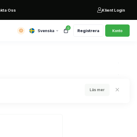
akta Oss
Klient Login
0
Svenska
Registrera
Konto
Läs mer