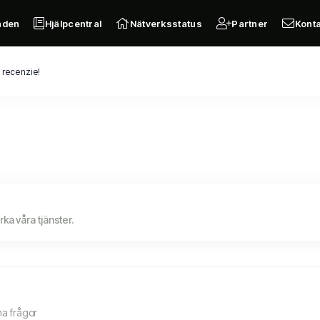
nden
Hjälpcentral
Nätverksstatus
Partner
Kont
 recenzie!
a våra tjänster.
na frågor