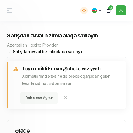
0
Satışdan əvvəl bizimlə əlaqə saxlayın
Azerbaijan Hosting Provider
Satışdan əvvəl bizimlə əlaqə saxlayın
Təyin edildi Server/Şəbəkə vəziyyəti
Xidmətlərimizə təsir edə biləcək qarşıdan gələn
texniki xidmət tədbirləri var.
Daha çox öyrən
Əlaqə