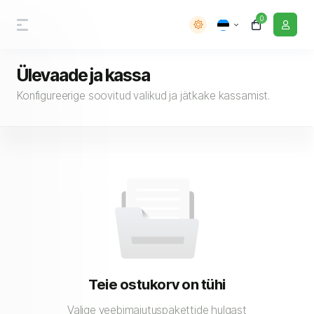
0
Ülevaade ja kassa
Konfigureerige soovitud valikud ja jätkake kassamist.
Teie ostukorv on tühi
Valige veebimajutuspakettide hulgast