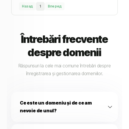
Назад
1
Вперед
Întrebări frecvente
despre domenii
Răspunsuri la cele mai comune întrebări despre
înregistrarea și gestionarea domeniilor.
Ce este un domeniu și de ce am
nevoie de unul?