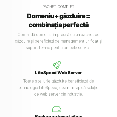
PACHET COMPLET
Domeniu + găzduire =
combinația perfectă
Comandă domeniul împreună cu un pachet de
găzduire și beneficiezi de management unificat și
suport tehnic pentru ambele servicii.
LiteSpeed Web Server
Toate site-urile găzduite beneficiază de
tehnologia LiteSpeed, cea mai rapidă soluție
de web server din industrie.
Backup automat zilnic