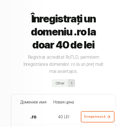
Înregistrați un
domeniu .ro la
doar 40 de lei
Registrar acreditat RoTLD, permitem
înregistrarea domeniilor .ro la un preț mult
mai avantajos.
Other
1
Доменное имя
Новая цена
.ro
40 LEI
Înregistrează