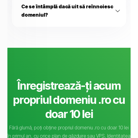
Ce se întâmplă dacă uit să reînnoiesc
domeniul?
Înregistrează-ți acum
propriul domeniu .ro cu
doar 10 lei
Fără glumă, poți obține propriul domeniu .ro cu doar 10 lei
în primul an, cu orice plan de găzduire sau VPS. Identitatea