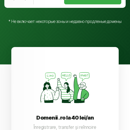
* Не включает некоторые зоны и недавно продленые домены
Domenii .ro la 40 lei/an
Înregistrare, transfer și reînnoire