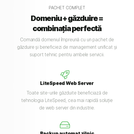
PACHET COMPLET
Domeniu + găzduire =
combinația perfectă
Comandă domeniul împreună cu un pachet de
găzduire și beneficiezi de management unificat și
suport tehnic pentru ambele servicii.
LiteSpeed Web Server
Toate site-urile găzduite beneficiază de
tehnologia LiteSpeed, cea mai rapidă soluție
de web server din industrie.
Backup automat zilnic