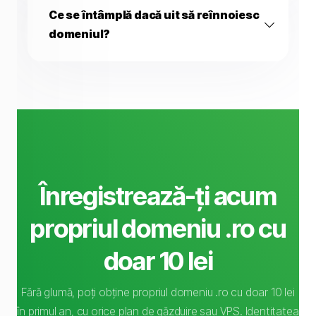
Ce se întâmplă dacă uit să reînnoiesc
domeniul?
Înregistrează-ți acum
propriul domeniu .ro cu
doar 10 lei
Fără glumă, poți obține propriul domeniu .ro cu doar 10 lei
în primul an, cu orice plan de găzduire sau VPS. Identitatea