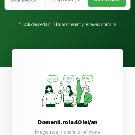
* Excludes certain TLDs and recently renewed domains
Domenii .ro la 40 lei/an
Înregistrare, transfer și reînnoire