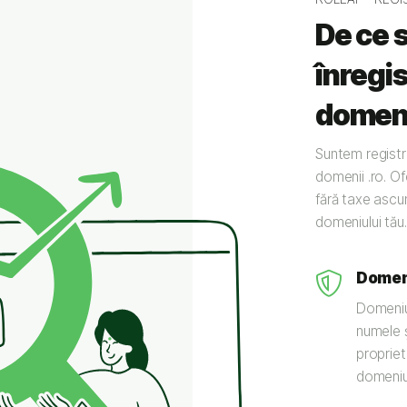
De ce 
înregis
domeni
Suntem registr
domenii .ro. Of
fără taxe ascu
domeniului tău.
Domeni
Domeniul
numele ș
propriet
domeniul