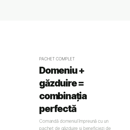
PACHET COMPLET
Domeniu +
găzduire =
combinația
perfectă
Comandă domeniul împreună cu un
pachet de găzduire și beneficiezi de