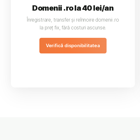
Domenii .ro la 40 lei/an
Înregistrare, transfer și reînnoire domenii .ro
la preț fix, fără costuri ascunse.
Verifică disponibilitatea