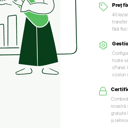
Preț fi
40 lei/a
transfer 
fără fluc
Gestio
Configur
toate se
cPanel. I
costuri 
Certif
Combină 
noastră ș
gratuite 
și reînn