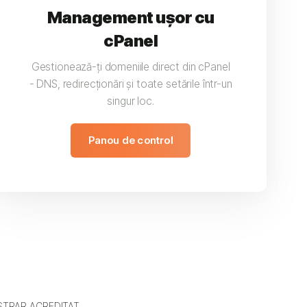
Management ușor cu
cPanel
Gestionează-ți domeniile direct din cPanel
- DNS, redirecționări și toate setările într-un
singur loc.
Panou de control
STRAR ACREDITAT