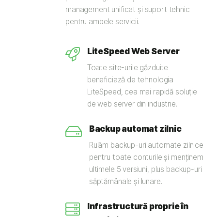
management unificat și suport tehnic
pentru ambele servicii.
LiteSpeed Web Server
Toate site-urile găzduite
beneficiază de tehnologia
LiteSpeed, cea mai rapidă soluție
de web server din industrie.
Backup automat zilnic
Rulăm backup-uri automate zilnice
pentru toate conturile și menținem
ultimele 5 versiuni, plus backup-uri
săptămânale și lunare.
Infrastructură proprie în