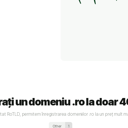
rați un domeniu .ro la doar 4
tat RoTLD, permitem înregistrarea domeniilor .ro la un preț mult m
Other
1