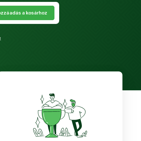
zzáadás a kosárhoz
t