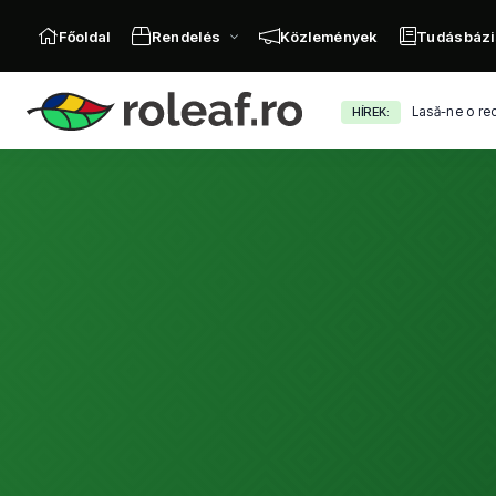
Főoldal
Rendelés
Közlemények
Tudásbázi
Lasă-ne o re
HÍREK: