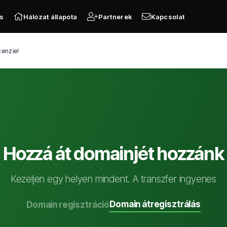
s
Hálózat állapota
Partnerek
Kapcsolat
cenzie!
Hozzá át domainjét hozzánk
Kezeljen egy helyen mindent. A transzfer ingyenes
Domain átregisztrálás
Domain regisztráció