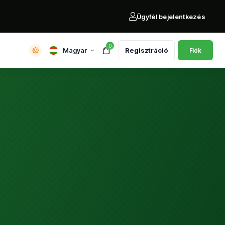
Ügyfél bejelentkezés
0
Magyar
Regisztráció
Fiók