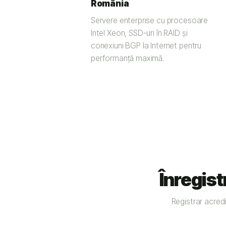
România
Servere enterprise cu procesoare
Intel Xeon, SSD-uri în RAID și
conexiuni BGP la Internet pentru
performanță maximă.
Înregist
Registrar acredi