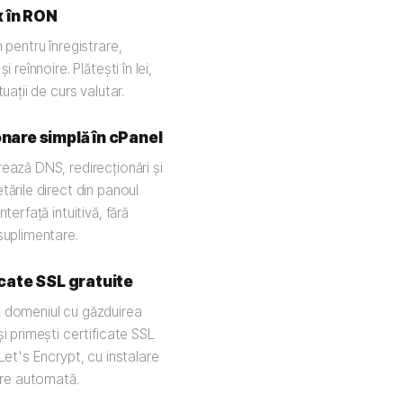
x în RON
n pentru înregistrare,
și reînnoire. Plătești în lei,
tuații de curs valutar.
nare simplă în cPanel
ează DNS, redirecționări și
tările direct din panoul
nterfață intuitivă, fără
suplimentare.
icate SSL gratuite
domeniul cu găzduirea
i primești certificate SSL
Let's Encrypt, cu instalare
oire automată.