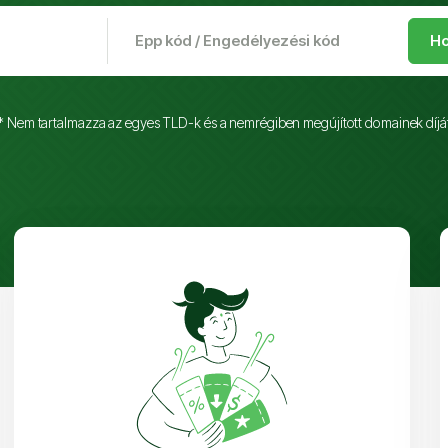
Ho
* Nem tartalmazza az egyes TLD-k és a nemrégiben megújított domainek díjá