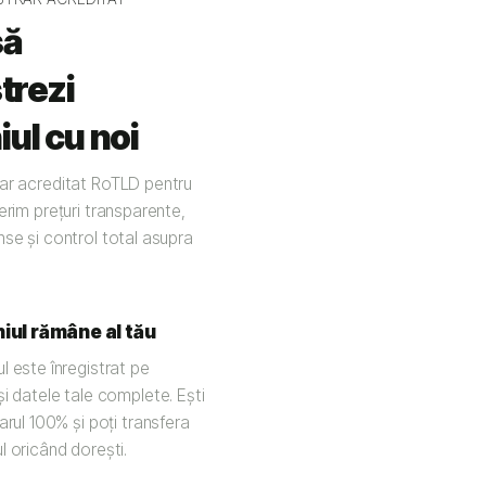
să
trezi
ul cu noi
ar acreditat RoTLD pentru
erim prețuri transparente,
nse și control total asupra
ul rămâne al tău
 este înregistrat pe
i datele tale complete. Ești
arul 100% și poți transfera
 oricând dorești.