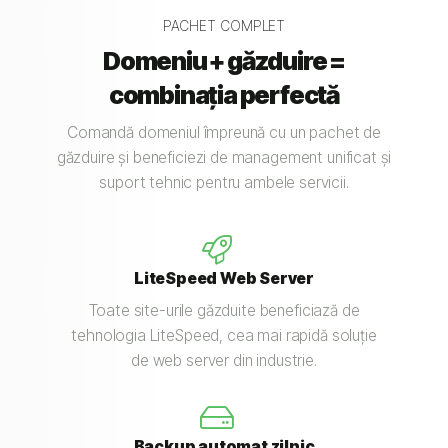
PACHET COMPLET
Domeniu + găzduire =
combinația perfectă
Comandă domeniul împreună cu un pachet de
găzduire și beneficiezi de management unificat și
suport tehnic pentru ambele servicii.
LiteSpeed Web Server
Toate site-urile găzduite beneficiază de
tehnologia LiteSpeed, cea mai rapidă soluție
de web server din industrie.
Backup automat zilnic