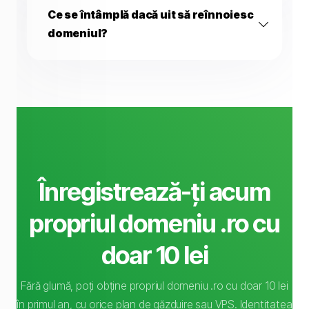
Ce se întâmplă dacă uit să reînnoiesc
domeniul?
Înregistrează-ți acum
propriul domeniu .ro cu
doar 10 lei
Fără glumă, poți obține propriul domeniu .ro cu doar 10 lei
în primul an, cu orice plan de găzduire sau VPS. Identitatea