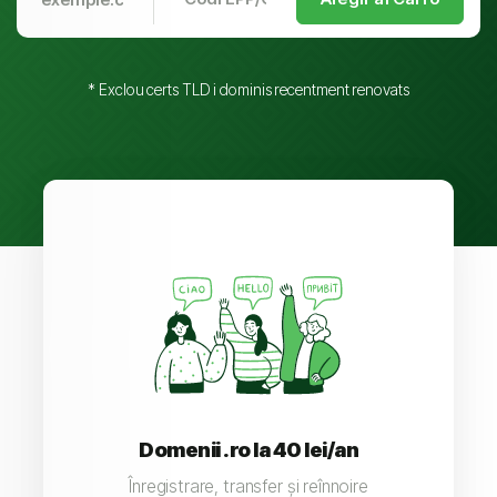
* Exclou certs TLD i dominis recentment renovats
Domenii .ro la 40 lei/an
Înregistrare, transfer și reînnoire