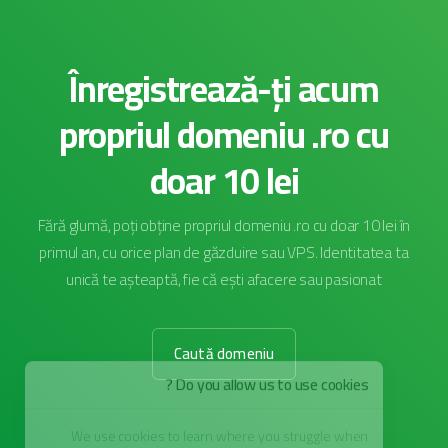
Înregistrează-ți acum
propriul domeniu .ro cu
doar 10 lei
Fără glumă, poți obține propriul domeniu .ro cu doar 10 lei în
primul an, cu orice plan de găzduire sau VPS. Identitatea ta
unică te așteaptă, fie că ești afacere sau pasionat
Caută domeniu
Do you allow us to use cookies ?
We use cookies to learn where you struggle when
you're navigating our website and them for your future