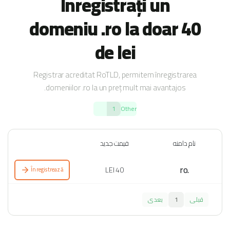
Înregistrați un
domeniu .ro la doar 40
de lei
Registrar acreditat RoTLD, permitem înregistrarea
domeniilor .ro la un preț mult mai avantajos.
1
Other
نام دامنه
قیمت جدید
.ro
40 LEI
Înregistrează
قبلی
1
بعدی