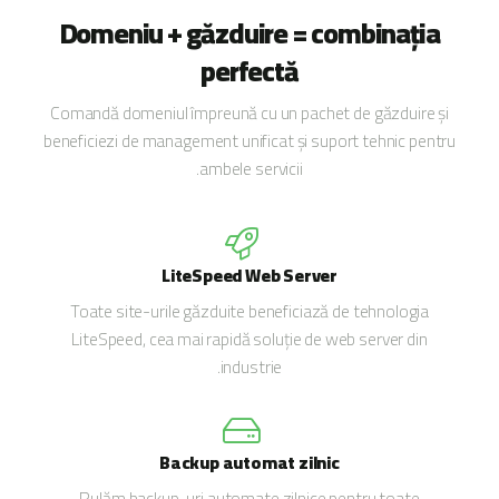
Domeniu + găzduire = combinația
perfectă
Comandă domeniul împreună cu un pachet de găzduire și
beneficiezi de management unificat și suport tehnic pentru
ambele servicii.
LiteSpeed Web Server
Toate site-urile găzduite beneficiază de tehnologia
LiteSpeed, cea mai rapidă soluție de web server din
industrie.
Backup automat zilnic
Rulăm backup-uri automate zilnice pentru toate