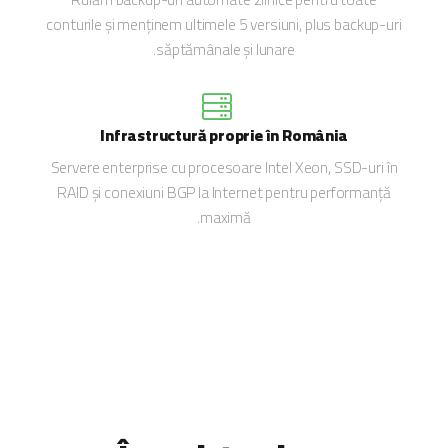
conturile și menținem ultimele 5 versiuni, plus backup-uri
săptămânale și lunare.
Infrastructură proprie în România
Servere enterprise cu procesoare Intel Xeon, SSD-uri în
RAID și conexiuni BGP la Internet pentru performanță
maximă.