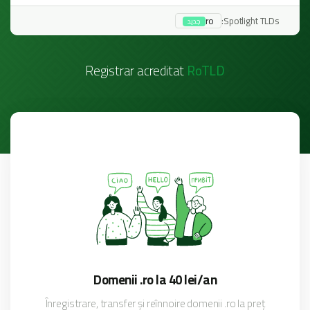
Spotlight TLDs:
ro
جدید
Registrar acreditat
RoTLD
Domenii .ro la 40 lei/an
Înregistrare, transfer și reînnoire domenii .ro la preț