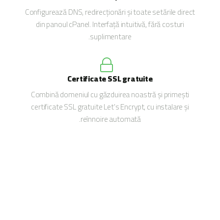
Configurează DNS, redirecționări și toate setările direct
din panoul cPanel. Interfață intuitivă, fără costuri
suplimentare.
Certificate SSL gratuite
Combină domeniul cu găzduirea noastră și primești
certificate SSL gratuite Let's Encrypt, cu instalare și
reînnoire automată.