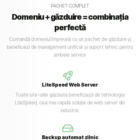
PACHET COMPLET
Domeniu + găzduire = combinația
perfectă
Comandă domeniul împreună cu un pachet de găzduire și
beneficiezi de management unificat și suport tehnic pentru
ambele servicii.
LiteSpeed Web Server
Toate site-urile găzduite beneficiază de tehnologia
LiteSpeed, cea mai rapidă soluție de web server din
industrie.
Backup automat zilnic