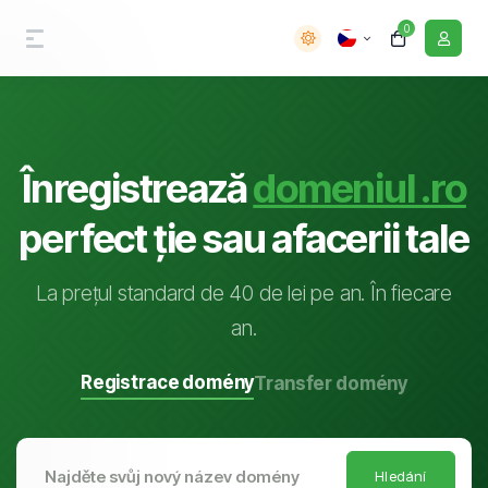
0
Înregistrează
domeniul .ro
perfect ție sau afacerii tale
La prețul standard de 40 de lei pe an. În fiecare
an.
Registrace domény
Transfer domény
Hledání