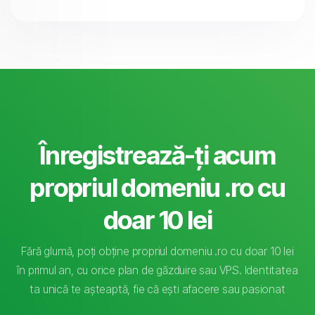
Înregistrează-ți acum
propriul domeniu .ro cu
doar 10 lei
Fără glumă, poți obține propriul domeniu .ro cu doar 10 lei
în primul an, cu orice plan de găzduire sau VPS. Identitatea
ta unică te așteaptă, fie că ești afacere sau pasionat