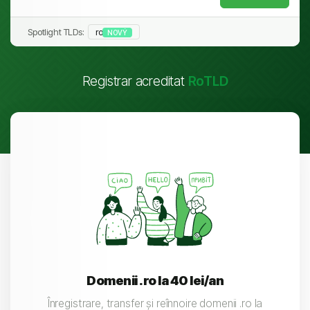
Spotlight TLDs:
ro
NOVÝ
Registrar acreditat
RoTLD
Domenii .ro la 40 lei/an
Înregistrare, transfer și reînnoire domenii .ro la