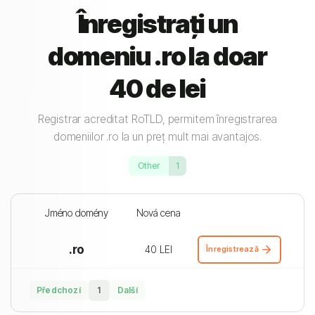
Înregistrați un
domeniu .ro la doar
40 de lei
Registrar acreditat RoTLD, permitem înregistrarea
domeniilor .ro la un preț mult mai avantajos.
Other
1
Jméno domény
Nová cena
.ro
40 LEI
Înregistrează
Předchozí
1
Další