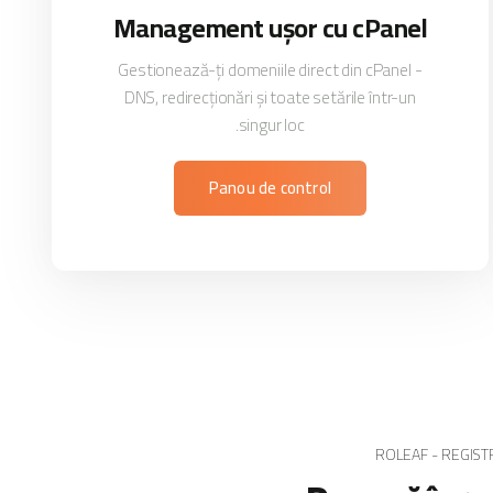
Management ușor cu cPanel
Gestionează-ți domeniile direct din cPanel -
DNS, redirecționări și toate setările într-un
singur loc.
Panou de control
ROLEAF - REGIST