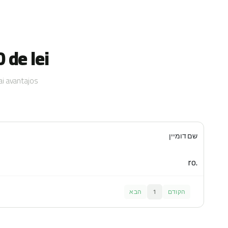
 de lei
i avantajos.
שם דומיין
.ro
הקודם
1
הבא