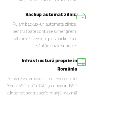
Backup automat zilnic
Rulăm backup-uri automate zilnice
pentru toate conturile și menținem
ultimele 5 versiuni, plus backup-uri
săptămânale și lunare.
Infrastructură proprie în
România
Servere enterprise cu procesoare Intel
Xeon, SSD-uri în RAID și conexiuni BGP
la Internet pentru performanță maximă.