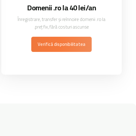
Domenii .ro la 40 lei/an
Înregistrare, transfer și reînnoire domenii .ro la
preț fix, fără costuri ascunse.
Verifică disponibilitatea