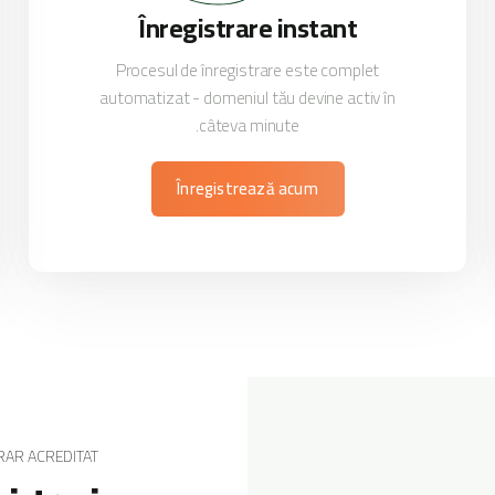
Înregistrare instant
Procesul de înregistrare este complet
automatizat - domeniul tău devine activ în
câteva minute.
Înregistrează acum
RAR ACREDITAT