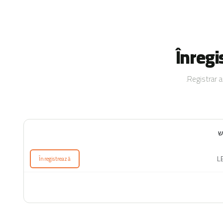
Înregi
Registrar a
ש
Înregistrează