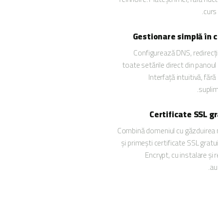
curs 
Gestionare simplă în 
Configurează DNS, redirecți
toate setările direct din panoul
Interfață intuitivă, fără
suplim
Certificate SSL g
Combină domeniul cu găzduirea 
și primești certificate SSL gratu
Encrypt, cu instalare și 
au