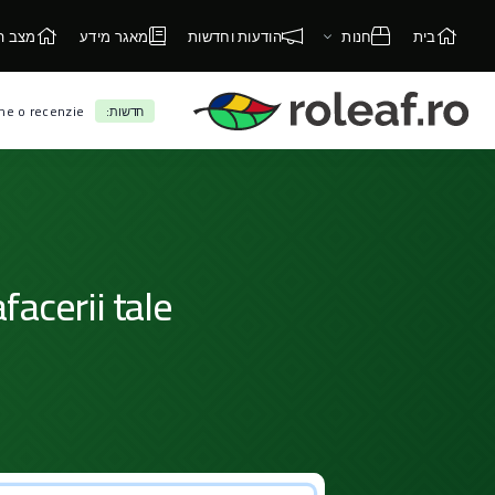
בית
חנות
הודעות וחדשות
מאגר מידע
מצב ה
ne o recenzie!
חדשות:
facerii tale