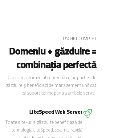
PACHET COMPLET
Domeniu + găzduire =
combinația perfectă
Comandă domeniul împreună cu un pachet de
găzduire și beneficiezi de management unificat
și suport tehnic pentru ambele servicii.
LiteSpeed Web Server
Toate site-urile găzduite beneficiază de
tehnologia LiteSpeed, cea mai rapidă
soluție de web server din industrie.