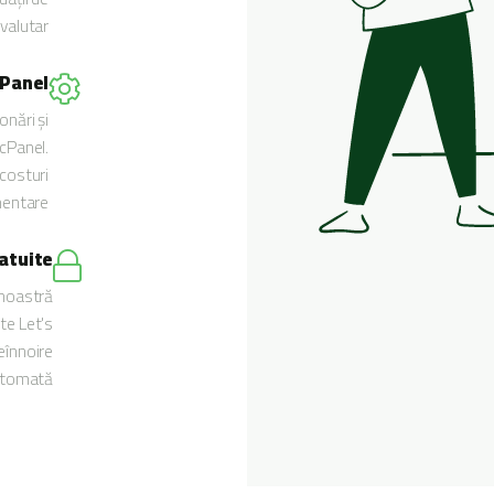
valutar.
cPanel
onări și
 cPanel.
 costuri
entare.
ratuite
noastră
ite Let's
reînnoire
tomată.