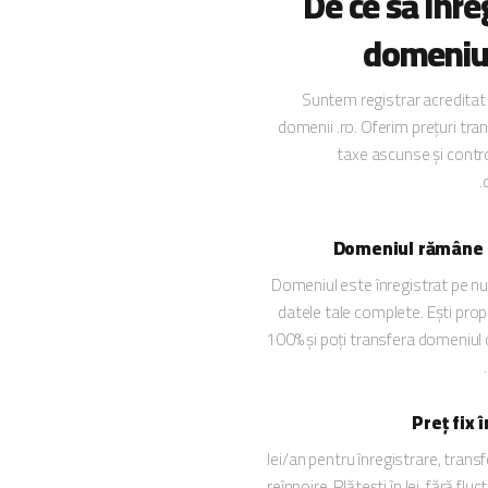
De ce să înre
domeniul
Suntem registrar acredita
domenii .ro. Oferim prețuri tra
taxe ascunse și contr
Domeniul rămâne 
Domeniul este înregistrat pe nu
datele tale complete. Ești prop
100% și poți transfera domeniul 
Preț fix 
40 lei/an pentru înregistrare, transf
reînnoire. Plătești în lei, fără fluc