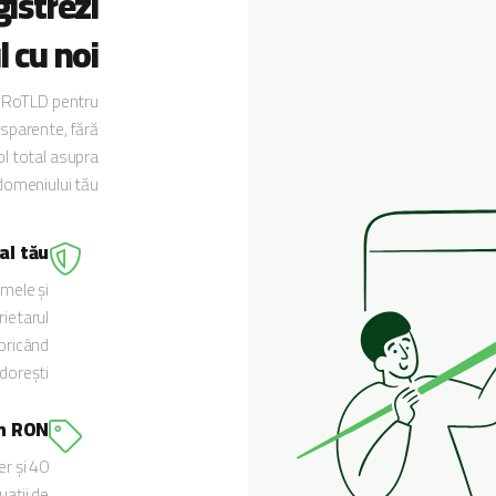
gistrezi
 cu noi
t RoTLD pentru
nsparente, fără
ol total asupra
domeniului tău.
al tău
mele și
rietarul
oricând
dorești.
în RON
er și
tuații de