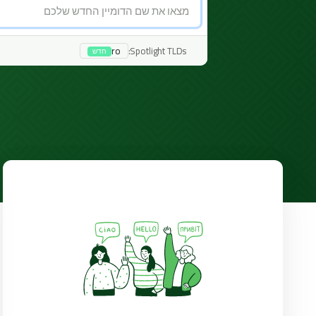
Spotlight TLDs:
ro
חדש