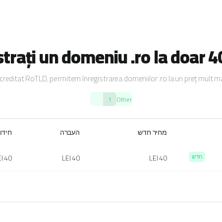
strați un domeniu .ro la doar 40
creditat RoTLD, permitem înregistrarea domeniilor .ro la un preț mult ma
1
Other
מחיר חדש
העברה
חידו
חדש
40 LEI
40 LEI
40 LEI