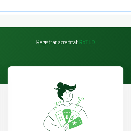
Registrar acreditat
RoTLD