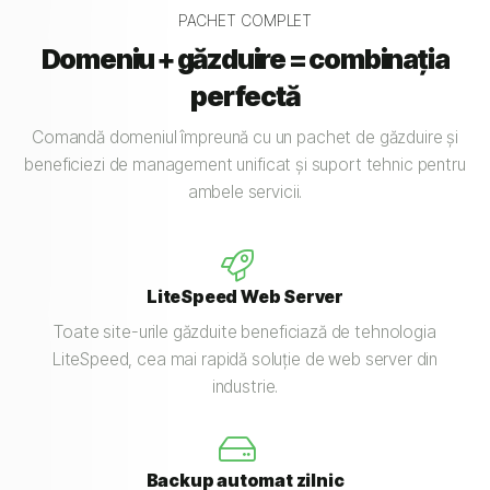
PACHET COMPLET
Domeniu + găzduire = combinația
perfectă
Comandă domeniul împreună cu un pachet de găzduire și
beneficiezi de management unificat și suport tehnic pentru
ambele servicii.
LiteSpeed Web Server
Toate site-urile găzduite beneficiază de tehnologia
LiteSpeed, cea mai rapidă soluție de web server din
industrie.
Backup automat zilnic