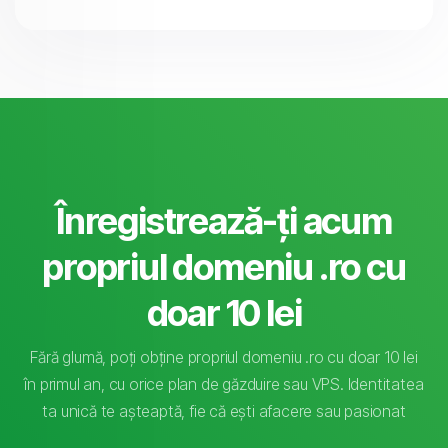
Înregistrează-ți acum
propriul domeniu .ro cu
doar 10 lei
Fără glumă, poți obține propriul domeniu .ro cu doar 10 lei
în primul an, cu orice plan de găzduire sau VPS. Identitatea
ta unică te așteaptă, fie că ești afacere sau pasionat