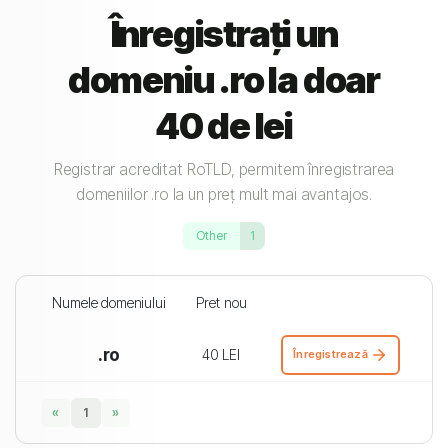
Înregistrați un
domeniu .ro la doar
40 de lei
Registrar acreditat RoTLD, permitem înregistrarea
domeniilor .ro la un preț mult mai avantajos.
Other
1
Numele domeniului
Pret nou
.ro
40 LEI
Înregistrează
«
1
»