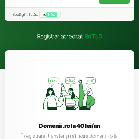
Spotlight TLDs:
ro
NOU
Registrar acreditat
RoTLD
Domenii .ro la 40 lei/an
Înregistrare, transfer și reînnoire domenii .ro la