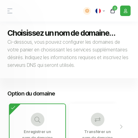
0
Choisissez un nom de domaine...
Ci-dessous, vous pouvez configurer les domaines de
votre panier en choisissant les services supplémentaires
désirés. Indiquez les informations requises et inscrivez les
serveurs DNS qui seront utilisés.
Option du domaine
Enregistrer un
Transférer un
nom de domaine
nom de domaine
n