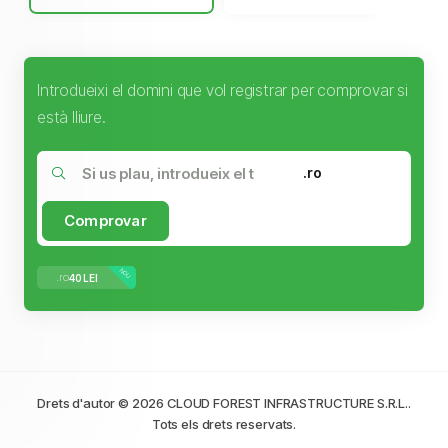
Introdueixi el domini que vol registrar per comprovar si
està lliure.
.ro
Comprovar
NOU
.ro
40 LEI
Drets d'autor © 2026 CLOUD FOREST INFRASTRUCTURE S.R.L..
Tots els drets reservats.