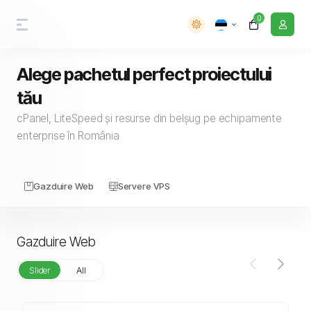
0
Alege pachetul perfect proiectului
tău
cPanel, LiteSpeed și resurse din belșug pe echipamente
enterprise în România
Gazduire Web
Servere VPS
Gazduire Web
Slider
All