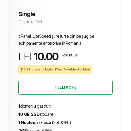
Single
Gazduire Web
cPanel, LiteSpeed și resurse din belșug pe
echipamente enterprise în România
LEI
10.00
Kord kuus
(16% Hoiused) Jaoks 1Year Arveldustsükkel
TELLI KOHE
1
domeniu găzduit
10 GB SSD
stocare
1 Nucleu
procesor (2.80GHz)
2GB
memorie RAM