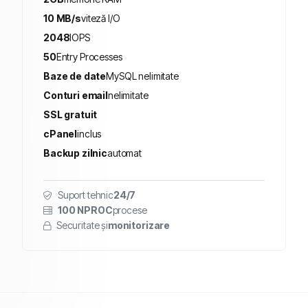
10 MB/s
viteză I/O
2048
IOPS
50
Entry Processes
Baze de date
MySQL nelimitate
Conturi email
nelimitate
SSL gratuit
cPanel
inclus
Backup zilnic
automat
Suport tehnic
24/7
100 NPROC
procese
Securitate și
monitorizare