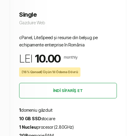
Single
Gazduire Web
cPanel, LiteSpeed și resurse din belșug pe
echipamente enterprise în România
LEI
10.00
monthly
(16% Qənaət) Üçün 1il Ödəmə Dövrü
İNDI SIFARIŞ ET
1
domeniu găzduit
10 GB SSD
stocare
1 Nucleu
procesor (2.80GHz)
2GB
memorie RAM