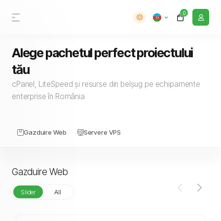
0
Alege pachetul perfect proiectului
tău
cPanel, LiteSpeed și resurse din belșug pe echipamente
enterprise în România
Gazduire Web
Servere VPS
Gazduire Web
Slider
All