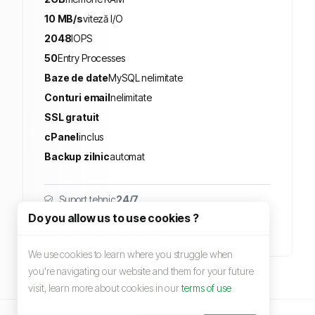
10 MB/s
viteză I/O
2048
IOPS
50
Entry Processes
Baze de date
MySQL nelimitate
Conturi email
nelimitate
SSL gratuit
cPanel
inclus
Backup zilnic
automat
Suport tehnic
24/7
100 NPROC
procese
Do you allow us to use cookies ?
Securitate și
monitorizare
We use cookies to learn where you struggle when
you're navigating our website and them for your future
visit, learn more about cookies in our
terms of use