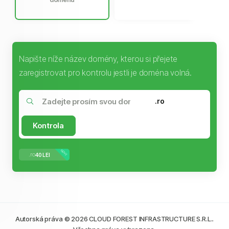
Napište níže název domény, kterou si přejete
zaregistrovat pro kontrolu jestli je doména volná.
.ro
Kontrola
NOVÝ
.ro
40 LEI
Autorská práva © 2026 CLOUD FOREST INFRASTRUCTURE S.R.L..