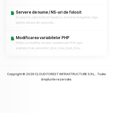
Servere de nume / NS-uri de folosit
În cazul în care doriți să folosiți un domeniu înregistrat deja
pentru oricare din planurile...
Modificarea variabilelor PHP
Pentru a modifica diverse variabile ale PHP, spre
exemplu max_execution_time, max_input_time,...
Copyright © 2026 CLOUD FOREST INFRASTRUCTURE S.R.L.. Toate
drepturile rezervate.