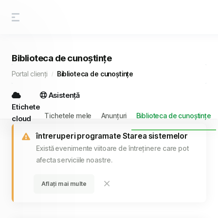
Biblioteca de cunoștințe
Portal clienți
Biblioteca de cunoștințe
Asistență
Etichete
Tichetele mele
Anunțuri
Biblioteca de cunoștințe
cloud
întreruperi programate Starea sistemelor
Există evenimente viitoare de întreținere care pot
afecta serviciile noastre.
Aflați mai multe