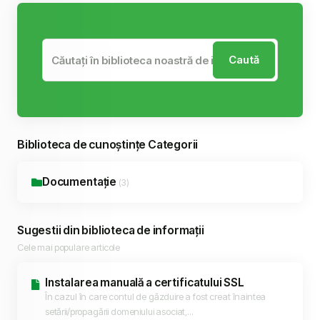
Caută
Biblioteca de cunoștințe Categorii
Documentație
(3)
Sugestii din biblioteca de informații
Cele mai populare articole
Instalarea manuală a certificatului SSL
În cazul în care contul de găzduire a fost creat înaintea
setării/propagării domeniului asociat,...