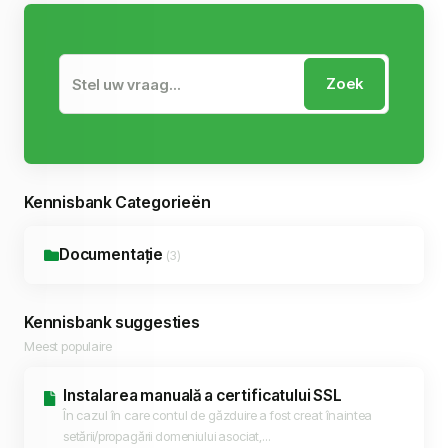
Zoek
Kennisbank Categorieën
Documentație
(3)
Kennisbank suggesties
Meest populaire
Instalarea manuală a certificatului SSL
În cazul în care contul de găzduire a fost creat înaintea
setării/propagării domeniului asociat,...