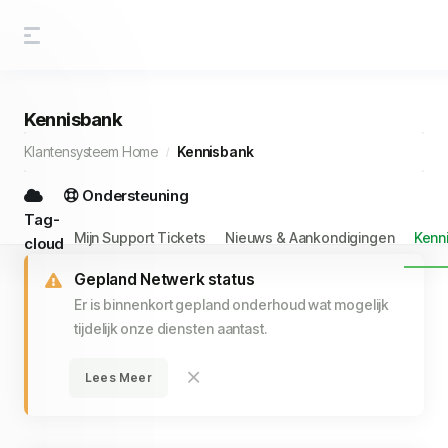
Kennisbank
Klantensysteem Home
Kennisbank
Ondersteuning
Tag-
Mijn Support Tickets
Nieuws & Aankondigingen
Kenn
cloud
Gepland Netwerk status
Er is binnenkort gepland onderhoud wat mogelijk
tijdelijk onze diensten aantast.
Lees Meer