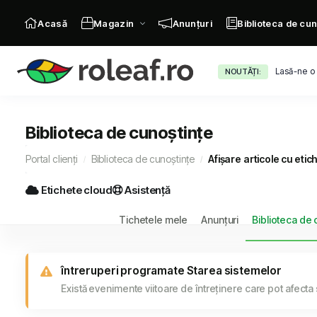
Acasă
Magazin
Anunțuri
Biblioteca de cun
Lasă-ne o
NOUTĂȚI:
Biblioteca de cunoștințe
Portal clienți
Biblioteca de cunoștințe
Afișare articole cu etic
Etichete cloud
Asistență
Tichetele mele
Anunțuri
Biblioteca de 
întreruperi programate Starea sistemelor
Există evenimente viitoare de întreținere care pot afecta 