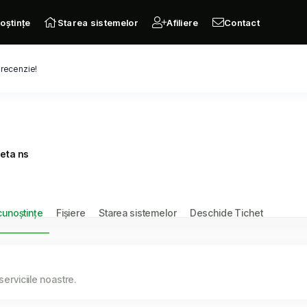
oștințe
Starea sistemelor
Afiliere
Contact
 recenzie!
heta ns
cunoștințe
Fișiere
Starea sistemelor
Deschide Tichet
serviciile noastre.