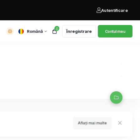
Autentificare
0
Română
Înregistrare
Contul meu
Aflați mai multe