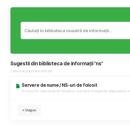
Sugestii din biblioteca de informații 'ns'
Cele mai populare articole
Servere de nume / NS-uri de folosit
În cazul în care doriți să folosiți un domeniu înregistrat deja pentru or
« înapoi