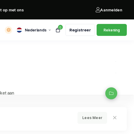
t op met ons
Aanmelden
0
Nederlands
Registreer
Rekening
ket aan
Lees Meer