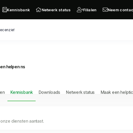
Kennisbank
Netwerk status
Filialen
Neem contac
recenzie!
nnen helpen ns
gen
Kennisbank
Downloads
Netwerk status
Maak een helptic
k onze diensten aantast.