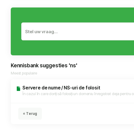
Kennisbank suggesties 'ns'
Meest populaire
Servere de nume / NS-uri de folosit
În cazul în care doriți să folosiți un domeniu înregistrat deja pentru or
« Terug