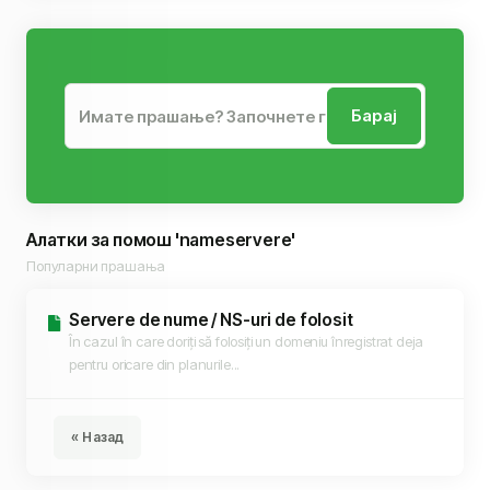
Барај
Алатки за помош 'nameservere'
Популарни прашања
Servere de nume / NS-uri de folosit
În cazul în care doriți să folosiți un domeniu înregistrat deja
pentru oricare din planurile...
« Назад