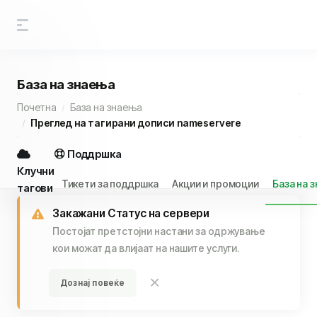
База на знаења
Почетна
База на знаења
Преглед на тагирани дописи nameservere
Поддршка
Клучни
Тикети за поддршка
Акции и промоции
База на 
тагови
Закажани Статус на сервери
Постојат претстојни настани за одржување
кои можат да влијаат на нашите услуги.
Дознај повеќе