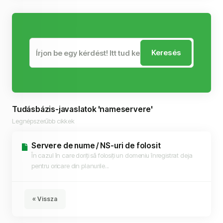
Keresés
Tudásbázis-javaslatok 'nameservere'
Legnépszerűbb cikkek
Servere de nume / NS-uri de folosit
În cazul în care doriți să folosiți un domeniu înregistrat deja
pentru oricare din planurile...
« Vissza