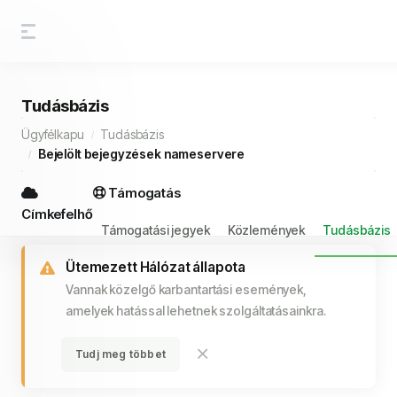
Tudásbázis
Ügyfélkapu
Tudásbázis
Bejelölt bejegyzések nameservere
Támogatás
Címkefelhő
Támogatási jegyek
Közlemények
Tudásbázis
Ütemezett Hálózat állapota
Vannak közelgő karbantartási események,
amelyek hatással lehetnek szolgáltatásainkra.
Tudj meg többet