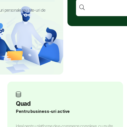
ri personale sau site-uri de
Quad
Pentru business-uri active
Ideal pentru platforme de e-commerce complexe, cu multe