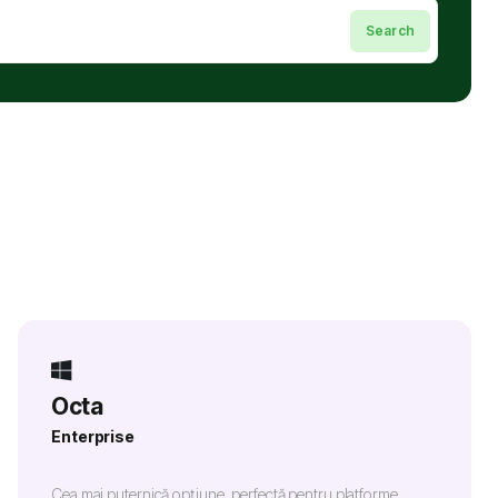
Octa
Enterprise
Cea mai puternică opțiune, perfectă pentru platforme