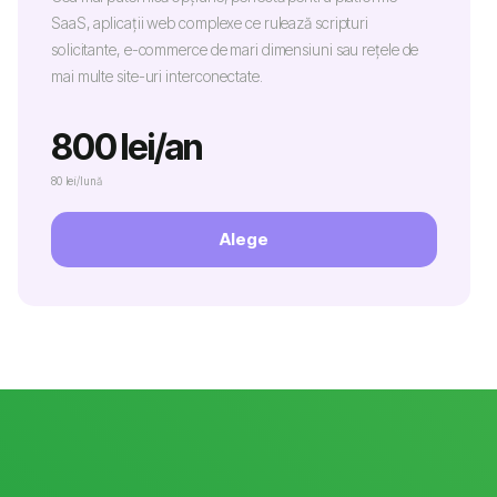
SaaS, aplicații web complexe ce rulează scripturi
solicitante, e-commerce de mari dimensiuni sau rețele de
mai multe site-uri interconectate.
800 lei/an
80 lei/lună
Alege