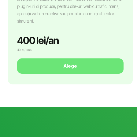
plugin-uri și produse, pentru site-uri web cu trafic intens,
aplicații web interactive sau portaluri cu mulți utilizatori
simultani.
400 lei/an
40 lei/lună
Alege