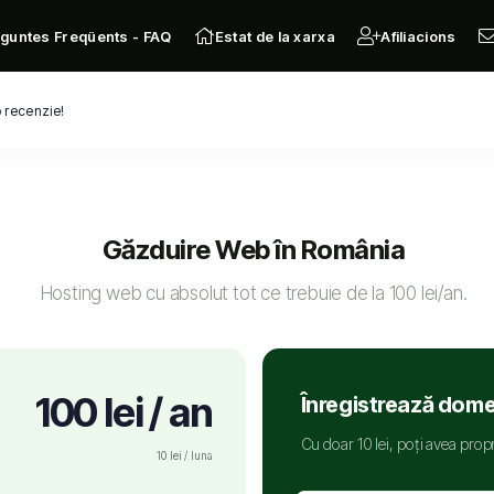
guntes Freqüents - FAQ
Estat de la xarxa
Afiliacions
 recenzie!
Găzduire Web în România
Hosting web cu absolut tot ce trebuie de la 100 lei/an.
100 lei / an
Înregistrează domen
Cu doar 10 lei, poți avea propr
10 lei / luna