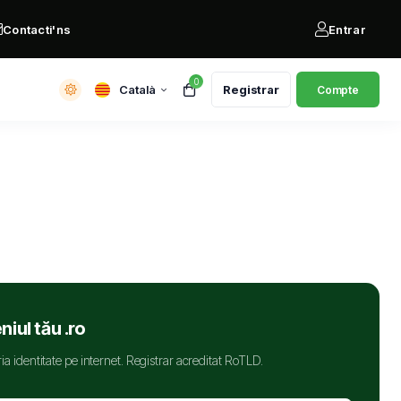
Contacti'ns
Entrar
0
Català
Registrar
Compte
iul tău .ro
ia identitate pe internet. Registrar acreditat RoTLD.