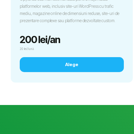
platformelor web, inclusiv site-uri WordPress cu trafic
mediu, magazine online de dimensiuni reduse, site-uri de
prezentare complexe sau platforme dezvoltate custom.
200 lei/an
20 lei/lună
Alege