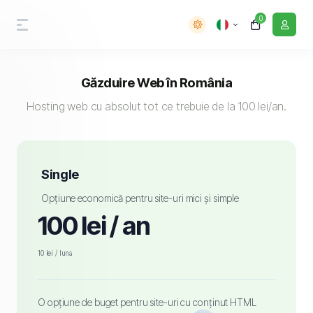
0
Găzduire Web în România
Hosting web cu absolut tot ce trebuie de la 100 lei/an.
Single
Opțiune economică pentru site-uri mici și simple
100 lei / an
10 lei / luna
O opțiune de buget pentru site-uri cu conținut HTML