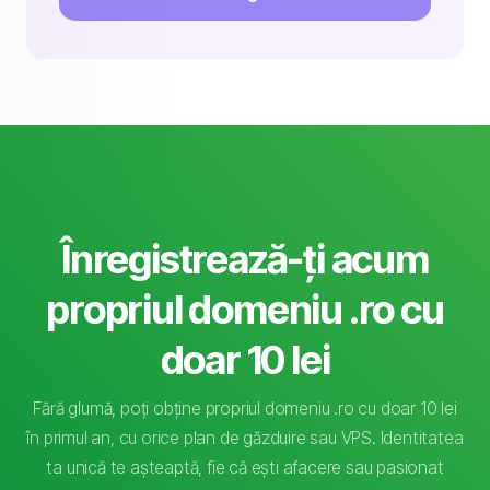
Înregistrează-ți acum
propriul domeniu .ro cu
doar 10 lei
Fără glumă, poți obține propriul domeniu .ro cu doar 10 lei
în primul an, cu orice plan de găzduire sau VPS. Identitatea
ta unică te așteaptă, fie că ești afacere sau pasionat