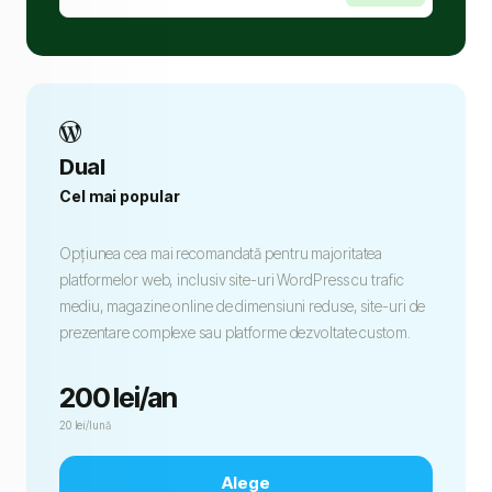
Dual
Cel mai popular
Opțiunea cea mai recomandată pentru majoritatea
platformelor web, inclusiv site-uri WordPress cu trafic
mediu, magazine online de dimensiuni reduse, site-uri de
prezentare complexe sau platforme dezvoltate custom.
200 lei/an
20 lei/lună
Alege