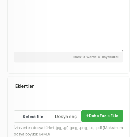
lines: 0 words: 0
kaydedildi
Eklentiler
Dosya seç
Daha Fazla Ekle
İzin verilen dosya türleri: .jpg, .gif, .jpeg, .png, .txt, .pdf (Maksimum
dosya boyutu: 64MB)