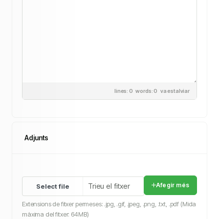
lines: 0 words: 0
va estalviar
Adjunts
Trieu el fitxer
Afegir més
Extensions de fitxer permeses: .jpg, .gif, .jpeg, .png, .txt, .pdf (Mida
màxima del fitxer: 64MB)