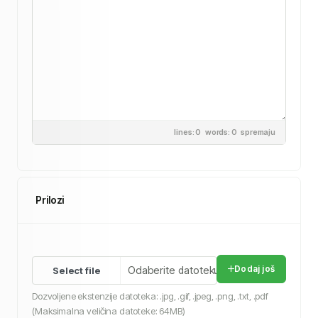
lines: 0 words: 0
spremaju
Prilozi
Odaberite datoteku
Dodaj još
Dozvoljene ekstenzije datoteka: .jpg, .gif, .jpeg, .png, .txt, .pdf
(Maksimalna veličina datoteke: 64MB)