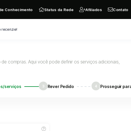
de Conhecimento
Status da Rede
Afiliados
Contato
 recenzie!
de compras. Aqui você pode definir os serviços adicionais,
os/serviços
3
Rever Pedido
4
Prosseguir par