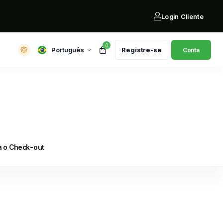
Login Cliente
0
Português
Registre-se
Conta
a o Check-out