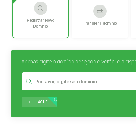
Registrar Novo
Transferir domínio
Domínio
Apenas digite o domínio desejado e verifique a dispo
NOVO
.ro
40 LEI