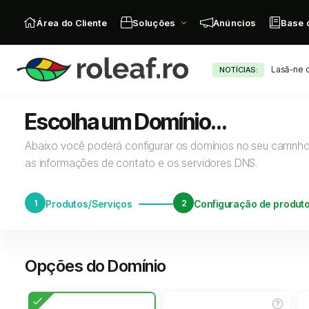
Área do Cliente
Soluções
Anúncios
Base 
Lasă-ne o
NOTÍCIAS:
Escolha um Domínio...
Abaixo você poderá configurar os domínios no seu carrinho 
as informações de contato e os servidores DNS.
1
Produtos/Serviços
2
Configuração de produt
Opções do Domínio